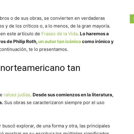
libros o de sus obras, se convierten en verdaderas
s y de los críticos o, a lo menos, de la gran mayoría.
 en este artículo de
Frases de la Vida
.
Lo haremos a
os de Philip Roth,
un autor tan icónico
como irónico y
 continuación, te lo presentamos.
r norteamericano tan
de
raíces judías
.
Desde sus comienzos en la literatura,
a.
Sus obras se caracterizaron siempre por el uso
or buscó explorar, de una forma y otra, las principales
ó mostrar en su escritura los múltiples significados