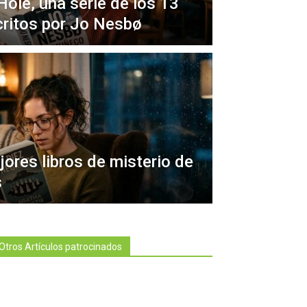
Hole, una serie de los 13
critos por Jo Nesbø
ores libros de misterio de
s
Otros Artículos patrocinados