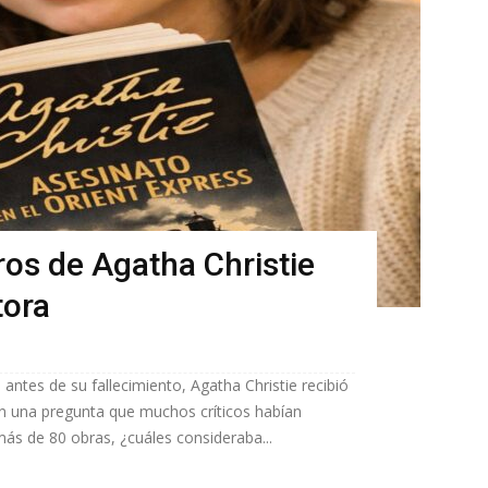
ros de Agatha Christie
tora
ntes de su fallecimiento, Agatha Christie recibió
n una pregunta que muchos críticos habían
más de 80 obras, ¿cuáles consideraba...