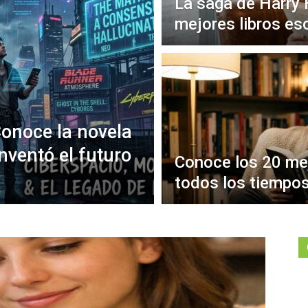
La saga de Harry 
mejores libros es
onoce la novela
nventó el futuro
Conoce los 20 mej
todos los tiempo