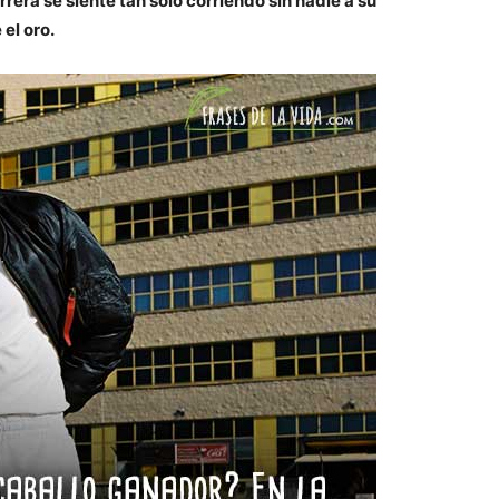
rera se siente tan solo corriendo sin nadie a su
el oro.