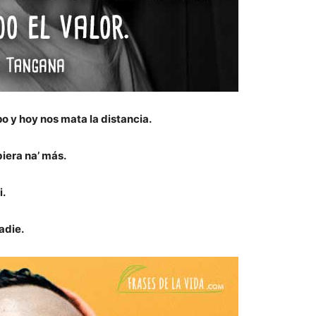
o y hoy nos mata la distancia.
iera na’ más.
i.
adie.