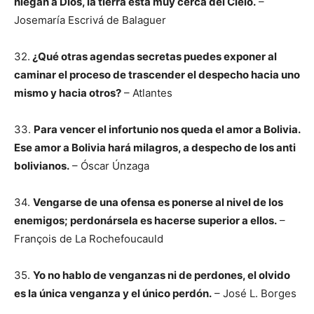
niegan a Dios, la tierra está muy cerca del Cielo.
–
Josemaría Escrivá de Balaguer
32.
¿Qué otras agendas secretas puedes exponer al
caminar el proceso de trascender el despecho hacia uno
mismo y hacia otros?
– Atlantes
33.
Para vencer el infortunio nos queda el amor a Bolivia.
Ese amor a Bolivia hará milagros, a despecho de los anti
bolivianos.
– Óscar Únzaga
34.
Vengarse de una ofensa es ponerse al nivel de los
enemigos; perdonársela es hacerse superior a ellos.
–
François de La Rochefoucauld
35.
Yo no hablo de venganzas ni de perdones, el olvido
es la única venganza y el único perdón.
– José L. Borges