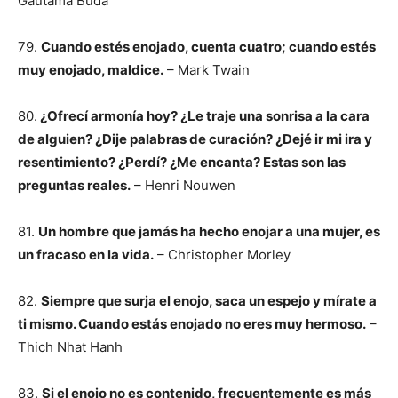
Gautama Buda
79.
Cuando estés enojado, cuenta cuatro; cuando estés
muy enojado, maldice.
– Mark Twain
80.
¿Ofrecí armonía hoy? ¿Le traje una sonrisa a la cara
de alguien? ¿Dije palabras de curación? ¿Dejé ir mi ira y
resentimiento? ¿Perdí? ¿Me encanta? Estas son las
preguntas reales.
– Henri Nouwen
81.
Un hombre que jamás ha hecho enojar a una mujer, es
un fracaso en la vida.
– Christopher Morley
82.
Siempre que surja el enojo, saca un espejo y mírate a
ti mismo. Cuando estás enojado no eres muy hermoso.
–
Thich Nhat Hanh
83.
Si el enojo no es contenido, frecuentemente es más