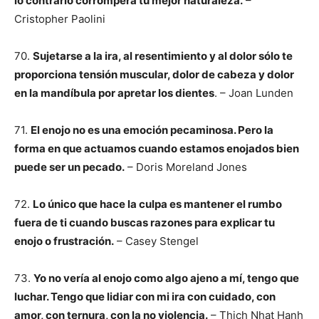
lo contrario corromperá tu mejor naturaleza.
–
Cristopher Paolini
70.
Sujetarse a la ira, al resentimiento y al dolor sólo te
proporciona tensión muscular, dolor de cabeza y dolor
en la mandíbula por apretar los dientes
. – Joan Lunden
71.
El enojo no es una emoción pecaminosa. Pero la
forma en que actuamos cuando estamos enojados bien
puede ser un pecado.
– Doris Moreland Jones
72.
Lo único que hace la culpa es mantener el rumbo
fuera de ti cuando buscas razones para explicar tu
enojo o frustración.
– Casey Stengel
73.
Yo no vería al enojo como algo ajeno a mí, tengo que
luchar. Tengo que lidiar con mi ira con cuidado, con
amor, con ternura, con la no violencia.
– Thich Nhat Hanh