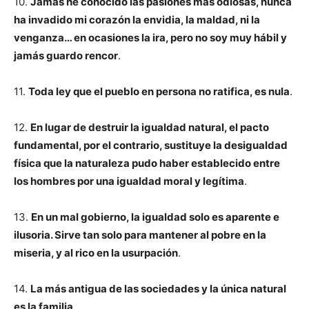
10.
Jamás he conocido las pasiones más odiosas, nunca
ha invadido mi corazón la envidia, la maldad, ni la
venganza… en ocasiones la ira, pero no soy muy hábil y
jamás guardo rencor
.
11.
Toda ley que el pueblo en persona no ratifica, es nula
.
12.
En lugar de destruir la igualdad natural, el pacto
fundamental, por el contrario, sustituye la desigualdad
física que la naturaleza pudo haber establecido entre
los hombres por una igualdad moral y legítima
.
13.
En un mal gobierno, la igualdad solo es aparente e
ilusoria. Sirve tan solo para mantener al pobre en la
miseria, y al rico en la usurpación
.
14.
La más antigua de las sociedades y la única natural
es la familia
.