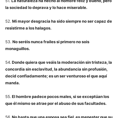
51.
La naturaleza ha hecho al hombre feliz y bueno, pero
la sociedad lo deprava y lo hace miserable.
52.
Mi mayor desgracia ha sido siempre no ser capaz de
resistirme a los halagos.
53.
No seréis nunca frailes si primero no sois
monaguillos.
54.
Donde quiera que veáis la moderación sin tristeza, la
concordia sin esclavitud, la abundancia sin profusión,
decid confiadamente; es un ser venturoso el que aquí
manda.
55.
El hombre padece pocos males, si se exceptúan los
que él mismo se atrae por el abuso de sus facultades.
56.
No basta que una esposa sea fiel, es menester que su