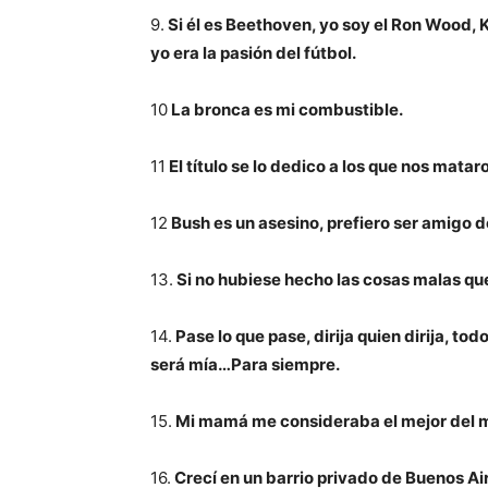
9.
Si él es Beethoven, yo soy el Ron Wood, K
yo era la pasión del fútbol.
10
La bronca es mi combustible.
11
El título se lo dedico a los que nos matar
12
Bush es un asesino, prefiero ser amigo de
13.
Si no hubiese hecho las cosas malas que
14.
Pase lo que pase, dirija quien dirija, to
será mía…Para siempre.
15.
Mi mamá me consideraba el mejor del mun
16.
Crecí en un barrio privado de Buenos Air