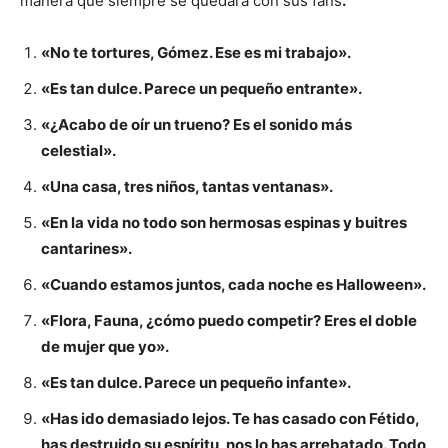
manera que siempre se quedará con sus fans
.
«No te tortures, Gómez. Ese es mi trabajo».
«Es tan dulce. Parece un pequeño entrante».
«¿Acabo de oír un trueno? Es el sonido más
celestial».
«Una casa, tres niños, tantas ventanas».
«En la vida no todo son hermosas espinas y buitres
cantarines».
«Cuando estamos juntos, cada noche es Halloween».
«Flora, Fauna, ¿cómo puedo competir? Eres el doble
de mujer que yo».
«Es tan dulce. Parece un pequeño infante».
«Has ido demasiado lejos. Te has casado con Fétido,
has destruido su espíritu, nos lo has arrebatado. Todo