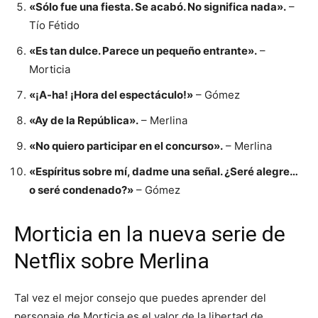
«Sólo fue una fiesta. Se acabó. No significa nada».
–
Tío Fétido
«Es tan dulce. Parece un pequeño entrante».
–
Morticia
«¡A-ha! ¡Hora del espectáculo!»
– Gómez
«Ay de la República».
– Merlina
«No quiero participar en el concurso».
– Merlina
«Espíritus sobre mí, dadme una señal. ¿Seré alegre…
o seré condenado?»
– Gómez
Morticia en la nueva serie de
Netflix sobre Merlina
Tal vez el mejor consejo que puedes aprender del
personaje de Morticia es el valor de la libertad de