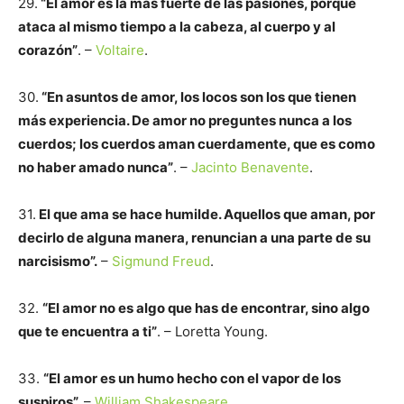
29.
“El amor es la más fuerte de las pasiones, porque
ataca al mismo tiempo a la cabeza, al cuerpo y al
corazón”
. –
Voltaire
.
30.
“En asuntos de amor, los locos son los que tienen
más experiencia. De amor no preguntes nunca a los
cuerdos; los cuerdos aman cuerdamente, que es como
no haber amado nunca”
. –
Jacinto Benavente
.
31.
El que ama se hace humilde. Aquellos que aman, por
decirlo de alguna manera, renuncian a una parte de su
narcisismo”.
–
Sigmund Freud
.
32.
“El amor no es algo que has de encontrar, sino algo
que te encuentra a ti”
. – Loretta Young.
33.
“El amor es un humo hecho con el vapor de los
suspiros”.
–
William Shakespeare
.