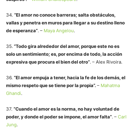
34.
“El amor no conoce barreras; salta obstáculos,
vallas y penetra en muros para llegar a su destino lleno
de esperanza”
. –
Maya Angelou
.
35.
“Todo gira alrededor del amor, porque este no es
solo un sentimiento; es, por encima de todo, la acción
expresiva que procura el bien del otro”
. – Alex Rivoira.
36.
“El amor empuja a tener, hacia la fe de los demás, el
mismo respeto que se tiene por la propia”.
–
Mahatma
Ghandi
.
37.
“Cuando el amor es la norma, no hay voluntad de
poder, y donde el poder se impone, el amor falta”
. –
Carl
Jung
.