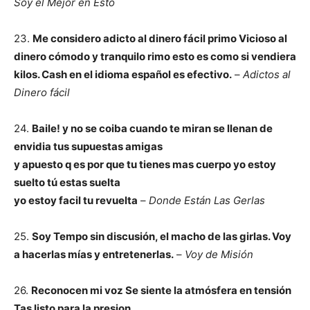
Soy el Mejor en Esto
23.
Me considero adicto al dinero fácil primo Vicioso al
dinero cómodo y tranquilo rimo e
sto es como si vendiera
kilos. Cash en el idioma español es efectivo.
–
Adictos al
Dinero fácil
24.
Baile! y no se coiba cuando te miran se llenan de
envidia tus supuestas amigas
y apuesto q es por que tu tienes mas cuerpo yo estoy
suelto tú estas suelta
yo estoy facil tu revuelta
–
Donde Están Las Gerlas
25.
Soy Tempo sin discusión, el macho de las girlas. Voy
a hacerlas mías y entretenerlas.
–
Voy de Misión
26.
Reconocen mi voz Se siente la atmósfera en tensión
Tas listo para la presion