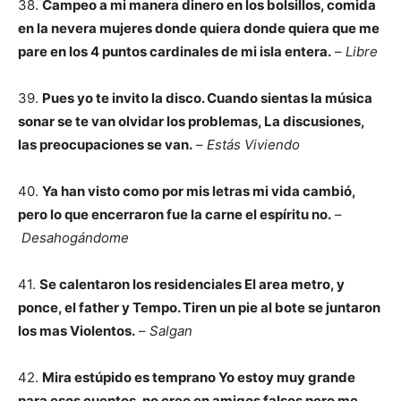
38.
Campeo a mi manera dinero en los bolsillos, comida
en la nevera mujeres donde quiera donde quiera que me
pare en los 4 puntos cardinales de mi isla entera.
–
Libre
39.
Pues yo te invito la disco. Cuando sientas la música
sonar se te van olvidar los problemas, La discusiones,
las preocupaciones se van.
–
Estás Viviendo
40.
Ya han visto como por mis letras mi vida cambió,
pero lo que encerraron fue la carne el espíritu no.
–
Desahogándome
41.
Se calentaron los residenciales El area metro, y
ponce, el father y Tempo. Tiren un pie al bote se juntaron
los mas Violentos.
–
Salgan
42.
Mira estúpido es temprano Yo estoy muy grande
para esos cuentos, no creo en amigos falsos pero me