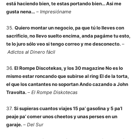
está haciendo bien, te estas portando bien… Asi me
gusta nena…
–
Impresióname
35.
Quiero montar un negocio, pa que tú lo lleves con
sacrificio, no llevo suelto encima, anda pagáme tu esto,
te lo juro sólo veo si tengo correo y me desconecto.
–
Adictos al Dinero fácil
36.
El Rompe Discotekas, y los 30 magazine No es lo
mismo estar roncando que subirse al ring El de la torta,
el que los cantantes no soportan Ando cazando a John
Travolta.
–
El Rompe Diskotecas
37.
Si supieras cuantos viajes 15 pa’ gasolina y 5 pa’l
peaje pa’ comer unos cheetos y unas perses en un
garaje.
–
Del Sur