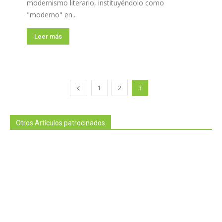
modernismo literario, instituyéndolo como
"moderno" en...
Leer más
1
2
3
Otros Artículos patrocinados