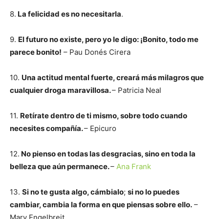
8.
La felicidad es no necesitarla
.
9.
El futuro no existe, pero yo le digo: ¡Bonito, todo me
parece bonito!
– Pau Donés Cirera
10.
Una actitud mental fuerte, creará más milagros que
cualquier droga maravillosa.
– Patricia Neal
11.
Retírate dentro de ti mismo, sobre todo cuando
necesites compañía.
– Epicuro
12.
No pienso en todas las desgracias, sino en toda la
belleza que aún permanece.
–
Ana Frank
13.
Si no te gusta algo, cámbialo
;
si no lo puedes
cambiar, cambia la forma en que piensas sobre ello.
–
Mary Engelbreit