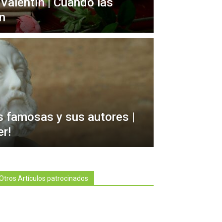
alentín | Cuando las
n
 famosas y sus autores |
er!
Otros Artículos patrocinados