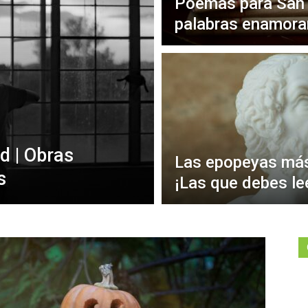
Poemas para San V
palabras enamora
d | Obras
Las epopeyas más
s
¡Las que debes le