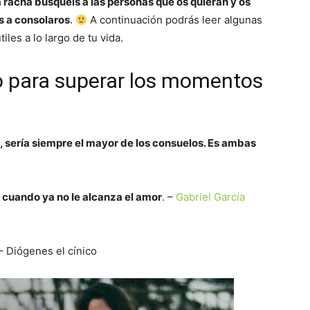
acha busquéis a las personas que os quieran y os
s a consolaros
.
A continuación podrás leer algunas
les a lo largo de tu vida.
o para superar los momentos
es, sería siempre el mayor de los consuelos. Es ambas
o cuando ya no le alcanza el amor
. –
Gabriel García
 – Diógenes el cínico