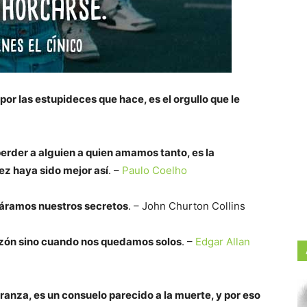
or las estupideces que hace, es el orgullo que le
perder a alguien a quien amamos tanto, es la
ez haya sido mejor así
. –
Paulo Coelho
táramos nuestros secretos
. – John Churton Collins
razón sino cuando nos quedamos solos
. –
Edgar Allan
anza, es un consuelo parecido a la muerte, y por eso