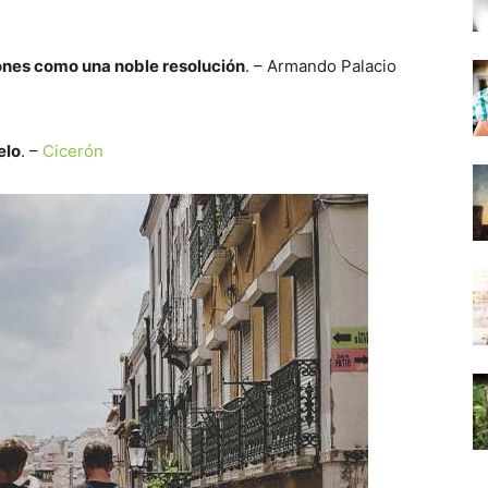
ones como una noble resolución
. – Armando Palacio
elo
. –
Cicerón