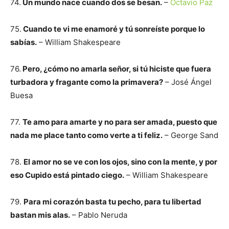
74.
Un mundo nace cuando dos se besan.
–
Octavio Paz
75.
Cuando te vi me enamoré y tú sonreíste porque lo
sabías.
– William Shakespeare
76.
Pero, ¿cómo no amarla señor, si tú hiciste que fuera
turbadora y fragante como la primavera?
– José Ángel
Buesa
77.
Te amo para amarte y no para ser amada, puesto que
nada me place tanto como verte a ti feliz.
– George Sand
78.
El amor no se ve con los ojos, sino con la mente, y por
eso Cupido está pintado ciego.
– William Shakespeare
79.
Para mi corazón basta tu pecho, para tu libertad
bastan mis alas.
– Pablo Neruda