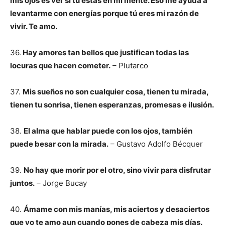
mis ojos es ver si tú estás en mi mente. Eso me ayuda a
levantarme con energías porque tú eres mi razón de
vivir. Te amo.
36.
Hay amores tan bellos que justifican todas las
locuras que hacen cometer.
– Plutarco
37.
Mis sueños no son cualquier cosa, tienen tu mirada,
tienen tu sonrisa, tienen esperanzas, promesas e ilusión.
38.
El alma que hablar puede con los ojos, también
puede besar con la mirada.
– Gustavo Adolfo Bécquer
39.
No hay que morir por el otro, sino vivir para disfrutar
juntos.
– Jorge Bucay
40.
Ámame con mis manías, mis aciertos y desaciertos
que yo te amo aun cuando pones de cabeza mis días.