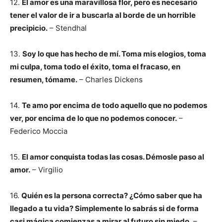
12.
El amor es una maravillosa flor, pero es necesario
tener el valor de ir a buscarla al borde de un horrible
precipicio.
– Stendhal
13.
Soy lo que has hecho de mí. Toma mis elogios, toma
mi culpa, toma todo el éxito, toma el fracaso, en
resumen, tómame.
– Charles Dickens
14.
Te amo por encima de todo aquello que no podemos
ver, por encima de lo que no podemos conocer.
–
Federico Moccia
15.
El amor conquista todas las cosas. Démosle paso al
amor.
– Virgilio
16.
Quién es la persona correcta? ¿Cómo saber que ha
llegado a tu vida? Simplemente lo sabrás si de forma
casi mágica comienzas a mirar al futuro sin miedo.
–