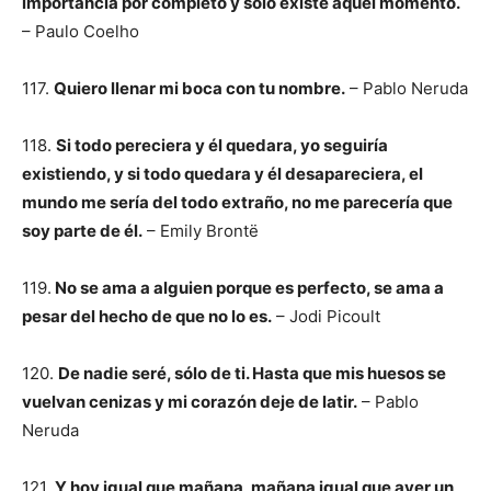
importancia por completo y sólo existe aquel momento.
– Paulo Coelho
117.
Quiero llenar mi boca con tu nombre.
– Pablo Neruda
118.
Si todo pereciera y él quedara, yo seguiría
existiendo, y si todo quedara y él desapareciera, el
mundo me sería del todo extraño, no me parecería que
soy parte de él.
– Emily Brontë
119.
No se ama a alguien porque es perfecto, se ama a
pesar del hecho de que no lo es.
– Jodi Picoult
120.
De nadie seré, sólo de ti. Hasta que mis huesos se
vuelvan cenizas y mi corazón deje de latir.
– Pablo
Neruda
121.
Y hoy igual que mañana, mañana igual que ayer un