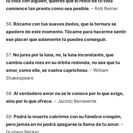
tu vida con alguien, quieres que el resto de tu vida
comience tan pronto como sea posible.
– Rob Reiner
56.
Rózame con tus suaves dedos, que la ternura se
apodere de este momento. Tócame para hacerme sentir
ese placer que solamente tú puedes conseguir.
57.
No jures por la luna, no, la luna inconstante, que
cambia cada mes en su órbita redonda, no sea que tu
amor, como ella, se vuelva caprichoso.
– William
Shakespeare
58.
Al verdadero amor no se le conoce por lo que exige,
sino por lo que ofrece.
– Jacinto Benavente
59.
Podrá la muerte cubrirme con su fúnebre crespón;
pero jamás en mí podrá apagarse la llama de tu amor.
–
Gustavo Bécker