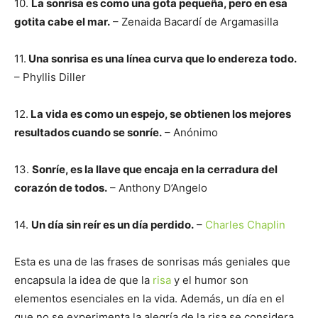
10.
La sonrisa es como una gota pequeña, pero en esa
gotita cabe el mar.
– Zenaida Bacardí de Argamasilla
11.
Una sonrisa es una línea curva que lo endereza todo.
– Phyllis Diller
12.
La vida es como un espejo, se obtienen los mejores
resultados cuando se sonríe.
– Anónimo
13.
Sonríe, es la llave que encaja en la cerradura del
corazón de todos.
– Anthony D’Angelo
14.
Un día sin reír es un día perdido.
–
Charles Chaplin
Esta es una de las frases de sonrisas más geniales que
encapsula la idea de que la
risa
y el humor son
elementos esenciales en la vida. Además, un día en el
que no se experimenta la alegría de la risa se considera