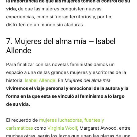
la importancia de que las mujeres tomen el control de su
vida,
de que las mujeres conquisten nuevas
experiencias, como si fueran territorios y, por fin,
disfruten de un mundo sin ataduras.
7. Mujeres del alma mía — Isabel
Allende
Para finalizar con las novelas feministas damos un
espacio a una de las grandes mujeres y escritoras de la
historia:
Isabel Allende
. En
Mujeres del alma mía
viviremos el viaje personal y emocional de la autora y la
forma en la que esta se vinculó al feminismo a lo largo
de su vida.
El recuerdo de
mujeres luchadoras, fuertes y
carismáticas
como
Virginia Woolf
, Margaret Atwood, entre
muchas otras, serán los lazos que unen las piezas de una