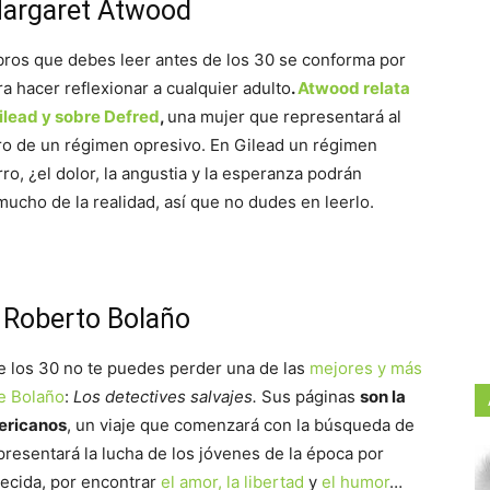
 Margaret Atwood
libros que debes leer antes de los 30 se conforma por
a hacer reflexionar a cualquier adulto
.
Atwood relata
ilead y sobre Defred
,
una mujer que representará al
ro de un régimen opresivo. En Gilead un régimen
ro, ¿el dolor, la angustia y la esperanza podrán
mucho de la realidad, así que no dudes en leerlo.
─ Roberto Bolaño
de los 30 no te puedes perder una de las
mejores y más
e Bolaño
:
Los detectives salvajes.
Sus páginas
son la
mericanos
, un viaje que comenzará con la búsqueda de
presentará la lucha de los jóvenes de la época por
lecida, por encontrar
el amor, la libertad
y
el humor
…