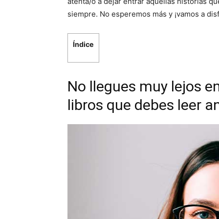
atenta/o a dejar entrar aquellas historias q
siempre. No esperemos más y ¡vamos a disfr
Índice
No llegues muy lejos en
libros que debes leer a