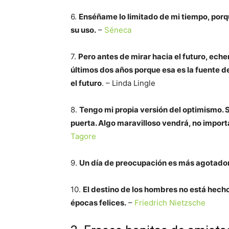
6.
Enséñame lo limitado de mi tiempo, porqu
su uso.
–
Séneca
7.
Pero antes de mirar hacia el futuro, ech
últimos dos años porque esa es la fuente 
el futuro
. – Linda Lingle
8.
Tengo mi propia versión del optimismo. S
puerta. Algo maravilloso vendrá, no import
Tagore
9.
Un día de preocupación es más agotador 
10.
El destino de los hombres no está hecho
épocas felices.
–
Friedrich Nietzsche